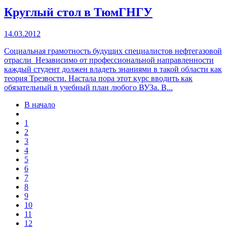
Круглый стол в ТюмГНГУ
14.03.2012
Социальная грамотность будущих специалистов нефтегазовой
отрасли Независимо от профессиональной направленности
каждый студент должен владеть знаниями в такой области как
теория Трезвости. Настала пора этот курс вводить как
обязательный в учебный план любого ВУЗа. В...
В начало
1
2
3
4
5
6
7
8
9
10
11
12