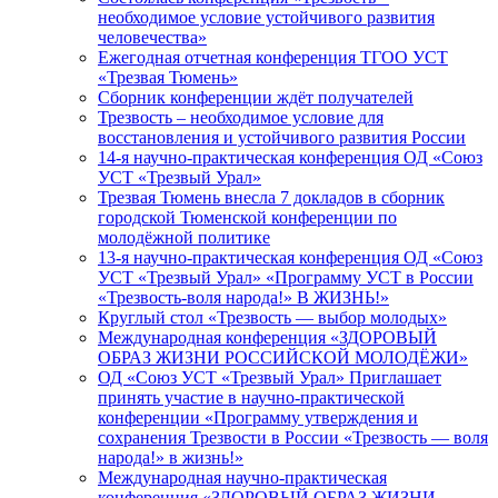
необходимое условие устойчивого развития
человечества»
Ежегодная отчетная конференция ТГОО УСТ
«Трезвая Тюмень»
Сборник конференции ждёт получателей
Трезвость – необходимое условие для
восстановления и устойчивого развития России
14-я научно-практическая конференция ОД «Союз
УСТ «Трезвый Урал»
Трезвая Тюмень внесла 7 докладов в сборник
городской Тюменской конференции по
молодёжной политике
13-я научно-практическая конференция ОД «Союз
УСТ «Трезвый Урал» «Программу УСТ в России
«Трезвость-воля народа!» В ЖИЗНЬ!»
Круглый стол «Трезвость — выбор молодых»
Международная конференция «ЗДОРОВЫЙ
ОБРАЗ ЖИЗНИ РОССИЙСКОЙ МОЛОДЁЖИ»
ОД «Союз УСТ «Трезвый Урал» Приглашает
принять участие в научно-практической
конференции «Программу утверждения и
сохранения Трезвости в России «Трезвость — воля
народа!» в жизнь!»
Международная научно-практическая
конференция «ЗДОРОВЫЙ ОБРАЗ ЖИЗНИ