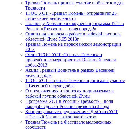
Трезвая Тюмень приняла участие в областном дне
Трезвости
ТГОО УСТ «Трезвая Тюмень» отпразднует 25-
летие своей деятельности
Полпреду Холманских вручена программа УСТ в
России «Трезвость — воля народа!»
Ответы на вопросы о работе в рабочей группе в
областной Думе 5.05.2013г
Трезвая Тюмень на первомайской демонстрации
2013
Отчет ТГОО УСТ «Трезвая Тюмень» о
проведённых мероприятиях Весенней недели
добра-2013
Акция Трезвый Водитель в рамках Весенней
недели добра
ТГОО УСТ «Трезвая Тюмень» принимает участие
в Весенней неделе добра
О предложениях и вопросах поднимаемых в
рабочей группе областной Думы
Программа УСТ в России «Трезвость – воля
народа!» сделает Россию трезвой за 3 года
Концептуальные предложения ОД «Союз УСТ
«Трезвый Урал» в законодательство
Трезвая Тюмень на Фестивале молодежных
сообществ