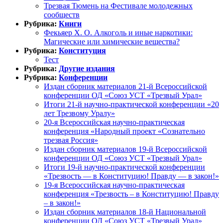
Трезвая Тюмень на Фестивале молодежных
сообществ
Рубрика:
Книги
Фекьяер Х. О. Алкоголь и иные наркотики:
Магические или химические вещества?
Рубрика:
Конституция
Тест
Рубрика:
Другие издания
Рубрика:
Конференции
Издан сборник материалов 21-й Всероссийской
конференции ОД «Союз УСТ «Трезвый Урал»
Итоги 21-й научно-практической конференции «20
лет Трезвому Уралу»
20-я Всероссийская научно-практическая
конференция «Народный проект «Сознательно
трезвая Россия»
Издан сборник материалов 19-й Всероссийской
конференции ОД «Союз УСТ «Трезвый Урал»
Итоги 19-й научно-практической конференции
«Трезвость — в Конституцию! Правду — в закон!»
19-я Всероссийская научно-практическая
конференция «Трезвость – в Конституцию! Правду
– в закон!»
Издан сборник материалов 18-й Национальной
конференции ОД «Союз УСТ «Трезвый Урал»