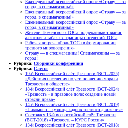
Еженедельный всероссийский опрос «Отраву — за
город, в спецмагазины!»
Еженедельный всероссийский опрос «Отраву — за
город, в спецмагазины!»
Еженедельный всероссийский опрос «Отраву — за
город, в спецмагазины!»
Жители Тюменского ТОСа поддерживают вынос
алкоголя и табака за границы поселений ТОСа
Рабочая встреча «Роль ТОСа в формировании
трезвого мировоззрения»
Отраву — в спецмагазины! Спецмагазины — за
город!
Рубрика:
Сборники конференций
Рубрика:
Слеты
19-й Всероссийский слёт Трезвости (ВСТ-2025)
«Действия населения по установлению морали
Трезвости в обществе»
18-й Всероссийский слёт Трезвости (ВСТ-2024)
«Трезвость – в правовое поле: создание новой
отрасли права»
14-й Всероссийский слёт Трезвости (ВСТ-2019)
«Пахомово – кузница кадров трезвого движения»
Состоялся 13-й всероссийский слёт Трезвости
(ВСТ-2018) «Трезвость – КУРС России»
13-й Всероссийский слёт Трезвости (ВСТ-2018)