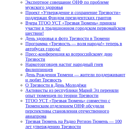
Экспертное совещание ОНФ по проблеме
мужского здоровья
Проект «Утверждение и сохранение Трезвости»
поддержан Фондом президентских грантов
Вчера ТГОО УСТ «Трезвая Тюмень» приняла
участие в традиционном городском первомайском
шествии!
День здоровья и фото Трезвости в Тюмени
Программа «Трезвость — воля народа!» теперь в
автобусах города!
Пресс-конференция ко всероссийскому дню
Трезвости
Наркоторговцев настиг народный гнев
филиппинцев
День Рождения Тюмени — жители поддерживают
и любят Трезвость
О Трезвости в День Молодёжи
Активисты из республики Марий Эл переняли
опыт тюменцев по теории Трезвости
ТГОО УСТ «Трезвая Тюмень» совместно с
Тюменским отделением ОНФ обсудили
перспективы становления отечественного
авиапрома
Трезвая Тюмень на Радио Регион-Тюмень — 100
лет утверждению Трезвости