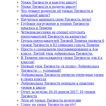
Уроки Трезвости в каждую школу!
Уроки Трезвости в родную школу!
Что думают родители об уроках Трезвости в
начальной школе?
Научиться защищать свою Трезвость легко!
Глубокое погружение в теорию Трезвости
началось в Тюмени
Четвероклассники не спешат отпускать
преподавателей Трезвости на каникулы!
Группа преподавателей Трезвой Тюмени провела 6
уроков Трезвости в 83 гимназии города Тюмени
Просто о социальном программировании в 4-м
классе. Третий урок добровольца Трезвости.
В Тюмени продолжаются уроки Трезвости для 4-х
классов!
Первый урок Трезвости «в полях» Добровольца
Трезвости — успешный!
Добровольцы Трезвости провели очередные уроки
в своих классах
Добровольцы Трезвости перешли к практике
уроков в школе
Отчет за неделю 10-16 апреля 2017: 10 уроков
Трезвости
Дети об уроках Трезвости родителям
Спрос на уроки Трезвости растёт!