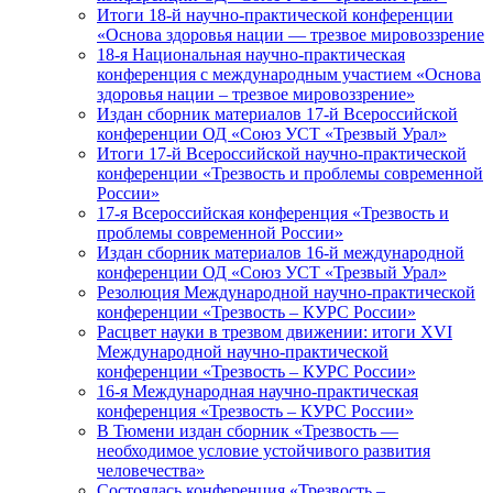
Итоги 18-й научно-практической конференции
«Основа здоровья нации — трезвое мировоззрение
18-я Национальная научно-практическая
конференция с международным участием «Основа
здоровья нации – трезвое мировоззрение»
Издан сборник материалов 17-й Всероссийской
конференции ОД «Союз УСТ «Трезвый Урал»
Итоги 17-й Всероссийской научно-практической
конференции «Трезвость и проблемы современной
России»
17-я Всероссийская конференция «Трезвость и
проблемы современной России»
Издан сборник материалов 16-й международной
конференции ОД «Союз УСТ «Трезвый Урал»
Резолюция Международной научно-практической
конференции «Трезвость – КУРС России»
Расцвет науки в трезвом движении: итоги XVI
Международной научно-практической
конференции «Трезвость – КУРС России»
16-я Международная научно-практическая
конференция «Трезвость – КУРС России»
В Тюмени издан сборник «Трезвость —
необходимое условие устойчивого развития
человечества»
Состоялась конференция «Трезвость –