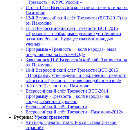
«Трезвость – КУРС России»
Итоги 12-го Всероссийского слёта Трезвости на оз.
Пахомово
12-й Всероссийский слёт Трезвости (ВСТ-2017) на
оз. Пахомово
11-й Всероссийский слёт Трезвости ВСТ-2016
«Трезвость – необходимое условие устойчивого
развития России. Будущее глазами молодых
учёных»
Программа «Трезвость — воля народа!» была
представлена на слёте «НОД»
Завершился 11-й Всероссийский слёт Трезвости на
оз. Пахомово
10-й Всероссийский слёт Трезвости ВСТ-2015
«Программу утверждения и сохранения Трезвости
в России «Трезвость — воля народа!» в жизнь!»
9-й слёт Трезвости на Пахомово
Всероссийский слёт Трезвости ВСТ-2014
Программу «Трезвость – воля народа!» на
государственный уровень
Всероссийский слёт Трезвости
Всероссийский слёт Трезвости «Пахомово-2012»
Рубрика:
Уроки трезвости
Что надо сделать, чтобы Россия стала трезвой
страной?