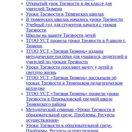
Открытый урок Трезвости в 4м классе для
учителей Тюмени
Уроки Трезвости в Тюменских школах
В тюменских школах начались уроки Трезвости
Учебный год для студентов начался с уроков
Трезвости
Школы на защите Трезвости детей
ТГОО УСТ провела уроки Трезвости в 8 школе г.
Тюмени
ТГОО УСТ «Трезвая Тюмень» изданы
методические пособия для учащихся, родителей и
учителей по урокам Трезвости
Уроки Трезвости поселяют мечту у детей в
светлую жизнь
ТГОО УСТ «Трезвая Тюмень» рассказали об
уроках Трезвости в Тюменском педагогическом
колледже
ТГОО УСТ «Трезвая Тюмень» провели уроки
Трезвости в Переваловской средней школе
Тюменского района
Методический семинар «Уроки Трезвости в
образовательной среде. Проблемы. Ресурсы
осуществления»
Уроки Трезвости в образовательной среде.
Проблемы. Ресурсы осуществления