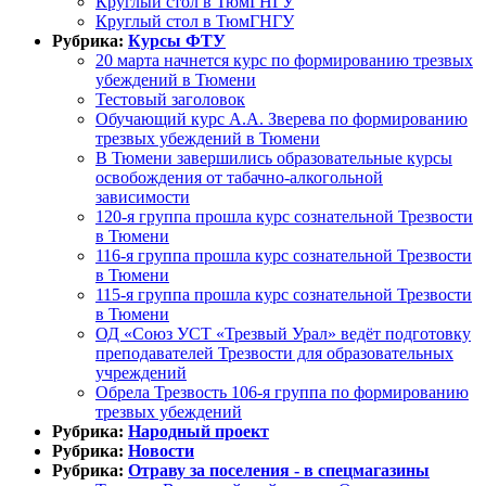
Круглый стол в ТюмГНГУ
Круглый стол в ТюмГНГУ
Рубрика:
Курсы ФТУ
20 марта начнется курс по формированию трезвых
убеждений в Тюмени
Тестовый заголовок
Обучающий курс А.А. Зверева по формированию
трезвых убеждений в Тюмени
В Тюмени завершились образовательные курсы
освобождения от табачно-алкогольной
зависимости
120-я группа прошла курс сознательной Трезвости
в Тюмени
116-я группа прошла курс сознательной Трезвости
в Тюмени
115-я группа прошла курс сознательной Трезвости
в Тюмени
ОД «Союз УСТ «Трезвый Урал» ведёт подготовку
преподавателей Трезвости для образовательных
учреждений
Обрела Трезвость 106-я группа по формированию
трезвых убеждений
Рубрика:
Народный проект
Рубрика:
Новости
Рубрика:
Отраву за поселения - в спецмагазины