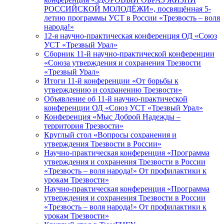
РОССИЙСКОЙ МОЛОДЁЖИ», посвящённая 5-
летию программы УСТ в России «Трезвость – воля
народа!»
12-я научно-практическая конференция ОД «Союз
УСТ «Трезвый Урал»
Сборник 11-й научно-практической конференции
«Союза утверждения и сохранения Трезвости
«Трезвый Урал»
Итоги 11-й конференции «От борьбы к
утверждению и сохранению Трезвости»
Объявление об 11-й научно-практической
конференции ОД «Союз УСТ «Трезвый Урал»
Конференция «Мыс Доброй Надежды –
территория Трезвости»
Круглый стол «Вопросы сохранения и
утверждения Трезвости в России»
Научно-практическая конференция «Программа
утверждения и сохранения Трезвости в России
«Трезвость – воля народа!» От профилактики к
урокам Трезвости»
Научно-практическая конференция «Программа
утверждения и сохранения Трезвости в России
«Трезвость – воля народа!» От профилактики к
урокам Трезвости»