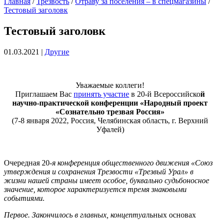
Главная
/
Трезвость
/
Отраву за поселения – в спецмагазины
/
Тестовый заголовк
Тестовый заголовк
01.03.2021
|
Другие
Уважаемые коллеги!
Приглашаем Вас
принять участие
в 20-й Всероссийско
й
научно-практической конференции «Народный проект
«Сознательно трезвая Россия»
(7-8 января 2022, Россия, Челябинская область, г. Верхний
Уфалей)
Очередная 20
-я конференция общественного движения «Союз
утверждения и сохранения Трезвости «Трезвый Урал» в
жизни нашей страны имеет особое, буквально судьбоносное
значение, которое характеризуется тремя знаковыми
событиями.
Первое. Закончилось в главных, концептуа
льных основах