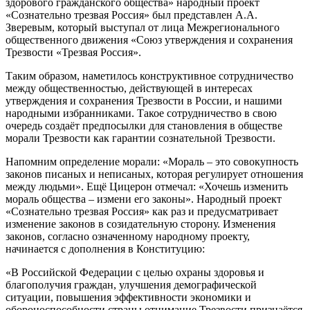
здорового гражданского общества» народный проект
«Сознательно трезвая Россия» был представлен А.А.
Зверевым, который выступал от лица Межрегионального
общественного движения «Союз утверждения и сохранения
Трезвости «Трезвая Россия».
Таким образом, наметилось конструктивное сотрудничество
между общественностью, действующей в интересах
утверждения и сохранения Трезвости в России, и нашими
народными избранниками. Такое сотрудничество в свою
очередь создаёт предпосылки для становления в обществе
морали Трезвости как гарантии сознательной Трезвости.
Напомним определение морали: «Мораль – это совокупность
законов писаных и неписаных, которая регулирует отношения
между людьми». Ещё Цицерон отмечал: «Хочешь изменить
мораль общества – измени его законы». Народный проект
«Сознательно трезвая Россия» как раз и предусматривает
изменение законов в созидательную сторону. Изменения
законов, согласно означенному народному проекту,
начинается с дополнения в Конституцию:
«В Российской Федерации с целью охраны здоровья и
благополучия граждан, улучшения демографической
ситуации, повышения эффективности экономики и
обороноспособности страны отнимание Трезвости признаётся