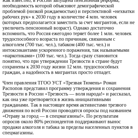
Как известно, в России запущена пенсионная реформа,
необходимость которой объясняют демографической
проблемой (низкой рождаемостью) и перспективой «нехватки
рабочих рук» к 2030 году в количестве 4 млн. человек
(которых предполагается заместить за счет мигрантов, если не
увеличить пенсионный возраст). Однако достаточно
вспомнить, что Россия ежегодно теряет более 1 млн. человек
трудоспособного возраста по причинам, связанным с
алкоголем (700 тыс. чел.), табаком (400 тыс. чел.) и
интоксикантами ускоренного поражения, так называемыми
«наркотиками» (100 тыс. чел.). Тогда сразу становится
понятно, что при утверждении Трезвости в стране будут
сохранены к 2030 году жизни 12 млн. трудоспособных
граждан, а надобность в мигрантах просто отпадет.
Член правления ТГОО УСТ «Трезвая Тюмень» Роман
Распопов представил программу утверждения и сохранения
Трезвости в России «Трезвость — воля народа!» и рассказал,
как она уже претворяется в жизнь инициативными
гражданами. Так в настоящее время активистами трезвого
движения по всей России проводятся опросы под названием
«Отраву за город — в спецмагазины!». По результатам
опросов около 80% респондентов поддерживают вынос
продажи алкоголя и табака за пределы населенных пунктов в
спецмагазины.