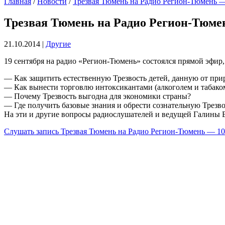
Главная
/
Новости
/
Трезвая Тюмень на Радио Регион-Тюмень —
Трезвая Тюмень на Радио Регион-Тюме
21.10.2014
|
Другие
19 сентября на радио «Регион-Тюмень» состоялся прямой эфир,
— Как защитить естественную Трезвость детей, данную от пр
— Как вынести торговлю интоксикантами (алкоголем и табако
— Почему Трезвость выгодна для экономики страны?
— Где получить базовые знания и обрести сознательную Трезво
На эти и другие вопросы радиослушателей и ведущей Галины
Слушать запись Трезвая Тюмень на Радио Регион-Тюмень — 10