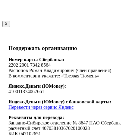
X
Поддержать организацию
Номер карты Сбербанка:
2202 2001 7342 8564
Распопов Роман Владимирович (член правления)
В комментарии укажите: «Трезвая Тюмень»
Яндекс.Деньги (ЮMoney):
410011374067661
Яндекс.Деньги (ЮMoney) с банковской карты:
Перевести через сервис Яндекс
Реквизиты для перевода:
Западно-Сибирское отделение № 8647 ПАО Сбербанк
расчетный счет 40703810367020100028
БИК 047102651