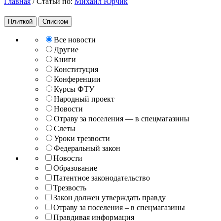
Главная
/
Статьи по:
Михаил Юрчик
Плиткой
Списком
Все новости
Другие
Книги
Конституция
Конференции
Курсы ФТУ
Народный проект
Новости
Отраву за поселения — в спецмагазины
Слеты
Уроки трезвости
Федеральный закон
Новости
Образование
Патентное законодательство
Трезвость
Закон должен утверждать правду
Отраву за поселения – в спецмагазины
Правдивая информация