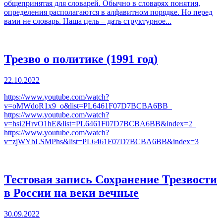
общепринятая для словарей. Обычно в словарях понятия,
определения располагаются в алфавитном порядке. Но перед
вами не словарь. Наша цель – дать структурное...
Трезво о политике (1991 год)
22.10.2022
https://www.youtube.com/watch?
v=oMWdoR1x9_o&list=PL6461F07D7BCBA6BB
https://www.youtube.com/watch?
v=hsi2HrvO1hE&list=PL6461F07D7BCBA6BB&index=2
https://www.youtube.com/watch?
v=zjWYbLSMPhs&list=PL6461F07D7BCBA6BB&index=3
Тестовая запись Сохранение Трезвости
в России на веки вечные
30.09.2022