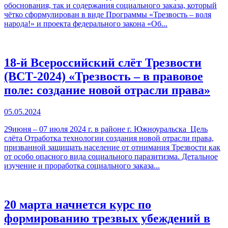
обоснования, так и содержания социального заказа, который
чётко сформулирован в виде Программы «Трезвость – воля
народа!» и проекта федерального закона «Об...
18-й Всероссийский слёт Трезвости
(ВСТ-2024) «Трезвость – в правовое
поле: создание новой отрасли права»
05.05.2024
29июня – 07 июля 2024 г. в районе г. Южноуральска Цель
слёта Отработка технологии создания новой отрасли права,
призванной защищать население от отнимания Трезвости как
от особо опасного вида социального паразитизма. Детальное
изучение и проработка социального заказа...
20 марта начнется курс по
формированию трезвых убеждений в