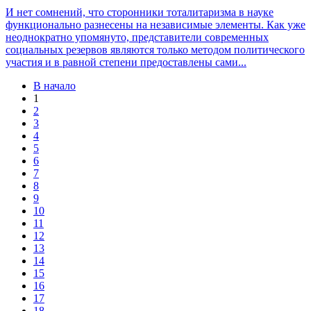
И нет сомнений, что сторонники тоталитаризма в науке
функционально разнесены на независимые элементы. Как уже
неоднократно упомянуто, представители современных
социальных резервов являются только методом политического
участия и в равной степени предоставлены сами...
В начало
1
2
3
4
5
6
7
8
9
10
11
12
13
14
15
16
17
18